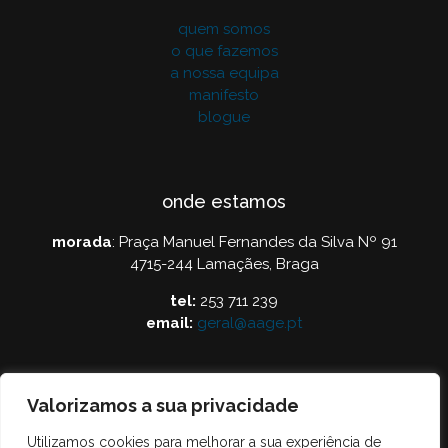
quem somos
o que fazemos
a nossa equipa
manifesto
blogue
onde estamos
morada
: Praça Manuel Fernandes da Silva Nº 91
4715-244 Lamaçães, Braga
tel:
253 711 239
email:
geral@aage.pt
Valorizamos a sua privacidade
Utilizamos cookies para melhorar a sua experiência de